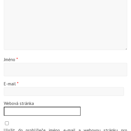
Jméno
*
E-mail
*
Webová stránka
Uložit do prohlížeče jméno, e-mail a webovou stránku pro